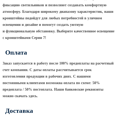
фиксацию светильников и позволяют создавать комфортную
КРОНШТЕЙНЫ ДЛЯ УЛИЧНОГО
атмосферу. Благодаря широкому диапазону характеристик, наши
ОСВЕЩЕНИЯ
кронштейны подойдут для любых потребностей в уличном
освещении и дизайне и помогут создать уютную
Кронштейны для консольных
и функциональную обстановку. Выберите качественное освещение
светильников
с кронштейнами Серии 7!
Кронштейн консольный для 2
Оплата
светильников
Кронштейны для подвесных
Заказ запускается в работу после 100% предоплаты на расчетный
светильников
счет компании. С даты оплаты рассчитывается срок
Кронштейны для торшерных
изготовления продукции в рабочих днях. С нашими
светильников
постоянными клиентами возможна оплата по схеме: 50%
Кронштейны для прожекторов
предоплата / 50% постоплата. Наши банковские реквизиты
Кронштейны для опор однорожковые
можно скачать здесь.
Доставка
ЗАКЛАДНЫЕ ДЕТАЛИ