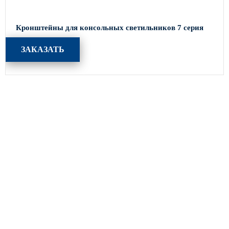
Кронштейны для консольных светильников 7 серия
ЗАКАЗАТЬ
Каталог
Опоры освещения
Парковое освещение
Закладные детали
Кронштейны для уличного освещения
МАФ (малые архитектурные формы)
Портфолио
Производство
Акции
Оплата и доставка