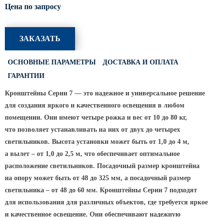
ТФГ Опора для контактной сети
Цена по запросу
фланцевая граненая
Опоры граненые силовые
контактной сети (ОГСКС)
ЗАКАЗАТЬ
Дорожные металлические рамы
ОСНОВНЫЕ ПАРАМЕТРЫ
ДОСТАВКА И ОПЛАТА
МОГК Молниеотводы гранёные
ГАРАНТИИ
Высокомачтовые опоры
Кронштейны Серии 7 — это надежное и универсальное решение
ВМОН Высокомачтовые опоры со
для создания яркого и качественного освещения в любом
стационарной короной
помещении. Они имеют четыре рожка и вес от 10 до 80 кг,
ВМО Высокомачтовые опоры с
что позволяет устанавливать на них от двух до четырех
мобильной короной
светильников. Высота установки может быть от 1,0 до 4 м,
Мачты связи
а вылет – от 1,0 до 2,5 м, что обеспечивает оптимальное
расположение светильников. Посадочный размер кронштейна
РМГ Радиомачты. Опоры сотовoй
на опору может быть от 48 до 325 мм, а посадочный размер
связи
светильника – от 48 до 60 мм. Кронштейны Серии 7 подходят
ОДН Радиомачты. Опоры двойного
для использования для различных объектов, где требуется яркое
назначения
и качественное освещение. Они обеспечивают надежную