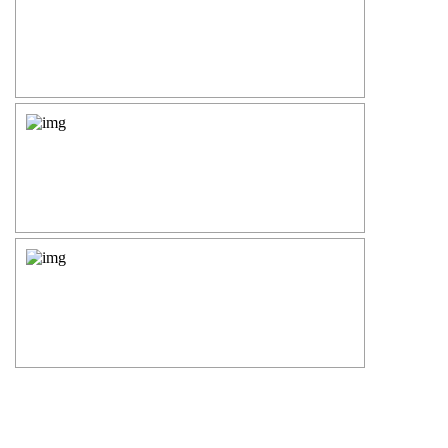
Силовые опоры освещения
СПГ Силовые граненые
прямостоечные опоры освещения
ОГС Опоры освещения граненые
силовые
ОКС Опоры освещения круглые
силовые
МСО ФГ Силовые граненые
фланцевые опоры освещения
СФ Опоры освещения силовые
фланцевые
СП Опора освещения силовая
прямостоечная трубчатая
СФГ Силовые фланцевые
граненые опоры освещения
ОККС Силовые круглые
конические опоры освещения