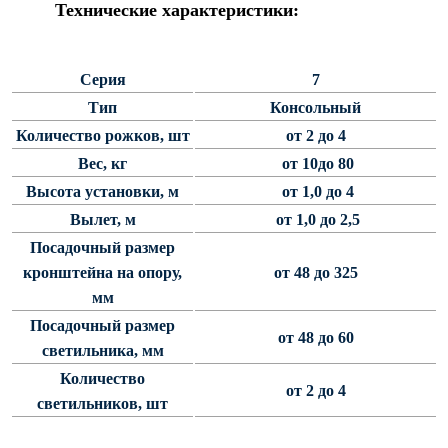
Технические характеристики:
Светофорные опоры
ОСФГ Светофорные граненые
стойки
Серия
7
Тип
Консольный
ОГСГ Опоры граненые
светофорные г-образные
Количество рожков, шт
от 2 до 4
ОСФК Светофорные стойки
Вес, кг
от 10до 80
круглоконические
Высота установки, м
от 1,0 до 4
Складывающиеся опоры освещения
Вылет, м
от 1,0 до 2,5
Посадочный размер
ОГКС Опоры граненые конические
кронштейна на опору,
от 48 до 325
складывающиеся
мм
ОККС Опоры круглые конические
Посадочный размер
складывающиеся
от 48 до 60
светильника, мм
ПФГ Опоры граненые
складывающиеся фланцевые
Количество
от 2 до 4
светильников, шт
Опоры контактной сети