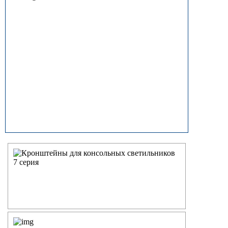
прямостоечные
ОГК (ОГКф) Опоры освещения
граненые конические
НФГ Опоры освещения несиловые
фланцевые граненые
НПГ Опоры освещения несиловые
прямостоечные граненые
ОКК Опоры освещения
круглоконические
НФК Опоры освещения несиловые
фланцевые круглоконические
НПК Опоры освещения несиловые
прямостоечные круглоконические
НФ Трубчатая опора освещения
несиловая фланцевая
НП Опора освещения несиловая
прямостоечная трубчатая