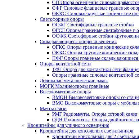
СП Опора освещения силовая прямостое
СФГ Силовые фланцевые граненые опо
ОККС Силовые круглые конические оп
Светофорные опоры
ОСФГ Светофорные граненые стойки
ОГСГ Опоры граненые светофорные г-о
ОСФК Светофорные стойки круглокони
Складывающиеся опоры освещения
ОГКС Опоры граненые конические скл
ОККС Опоры круглые конические скла
ПФГ Опоры граненые складывающиеся
Опоры контактной сети
ТФГ Опора для контактной сети фланце
Опоры граненые силовые контактной с
Дорожные металлические рамы
МОГК Молниеотводы гранёные
Высокомачтовые опоры
ВМОН Высокомачтовые опоры со стаци
ВМО Высокомачтовые опоры с мобильн
Мачты связи
РМГ Радиомачты. Опоры сотовoй связи
ОДН Радиомачты. Опоры двойного назн
Кронштейны для уличного освещения
Кронштейны для консольных светильников
Кронштейн консольный для 2 светильн