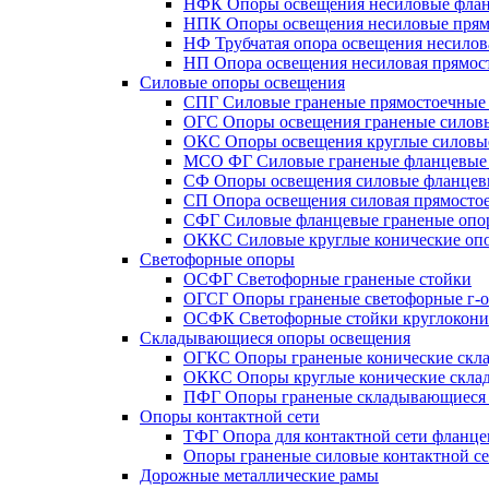
НФК Опоры освещения несиловые флан
НПК Опоры освещения несиловые прям
НФ Трубчатая опора освещения несилов
НП Опора освещения несиловая прямост
Силовые опоры освещения
СПГ Силовые граненые прямостоечные
ОГС Опоры освещения граненые силов
ОКС Опоры освещения круглые силовы
МСО ФГ Силовые граненые фланцевые
СФ Опоры освещения силовые фланцев
СП Опора освещения силовая прямостое
СФГ Силовые фланцевые граненые опо
ОККС Силовые круглые конические оп
Светофорные опоры
ОСФГ Светофорные граненые стойки
ОГСГ Опоры граненые светофорные г-о
ОСФК Светофорные стойки круглокони
Складывающиеся опоры освещения
ОГКС Опоры граненые конические скл
ОККС Опоры круглые конические скла
ПФГ Опоры граненые складывающиеся
Опоры контактной сети
ТФГ Опора для контактной сети фланце
Опоры граненые силовые контактной с
Дорожные металлические рамы