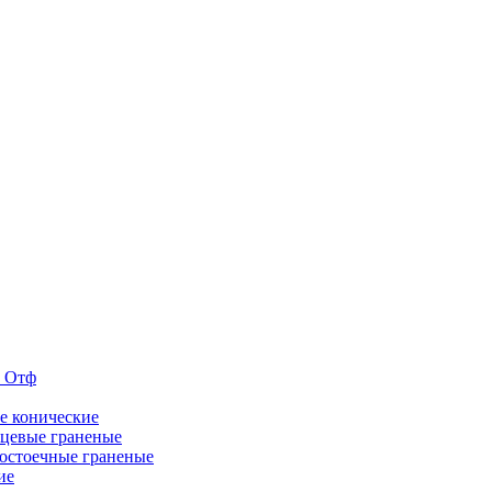
е Отф
е конические
цевые граненые
остоечные граненые
ие