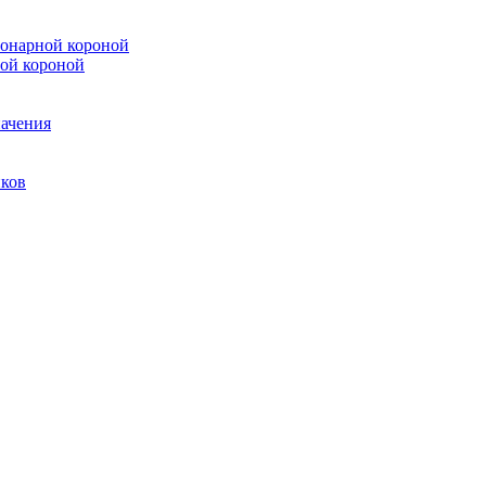
онарной короной
ой короной
ачения
иков