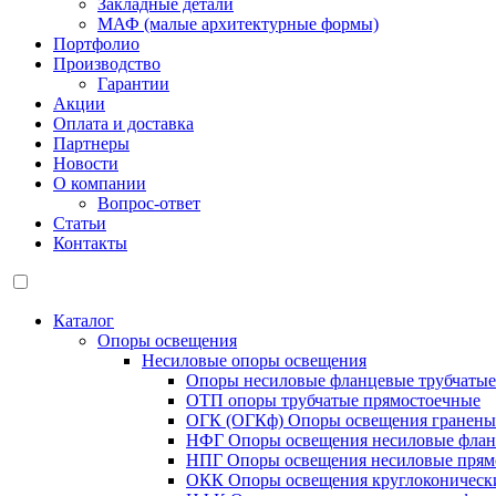
Закладные детали
МАФ (малые архитектурные формы)
Портфолио
Производство
Гарантии
Акции
Оплата и доставка
Партнеры
Новости
О компании
Вопрос-ответ
Статьи
Контакты
Каталог
Опоры освещения
Несиловые опоры освещения
Опоры несиловые фланцевые трубчаты
ОТП опоры трубчатые прямостоечные
ОГК (ОГКф) Опоры освещения гранены
НФГ Опоры освещения несиловые флан
НПГ Опоры освещения несиловые прям
ОКК Опоры освещения круглоконическ