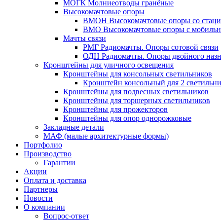
МОГК Молниеотводы гранёные
Высокомачтовые опоры
ВМОН Высокомачтовые опоры со стаци
ВМО Высокомачтовые опоры с мобильн
Мачты связи
РМГ Радиомачты. Опоры сотовoй связи
ОДН Радиомачты. Опоры двойного назн
Кронштейны для уличного освещения
Кронштейны для консольных светильников
Кронштейн консольный для 2 светильн
Кронштейны для подвесных светильников
Кронштейны для торшерных светильников
Кронштейны для прожекторов
Кронштейны для опор однорожковые
Закладные детали
МАФ (малые архитектурные формы)
Портфолио
Производство
Гарантии
Акции
Оплата и доставка
Партнеры
Новости
О компании
Вопрос-ответ