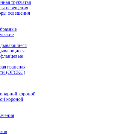
чная трубчатая
ры освещения
оры освещения
бразные
ческие
адывающиеся
дывающиеся
 фланцевые
вая граненая
ети (ОГСКС)
онарной короной
ой короной
ачения
иков