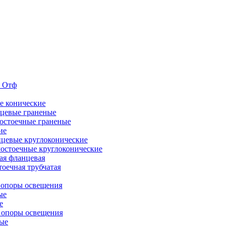
е Отф
е конические
цевые граненые
остоечные граненые
ие
цевые круглоконические
остоечные круглоконические
ая фланцевая
оечная трубчатая
 опоры освещения
ые
е
 опоры освещения
ые