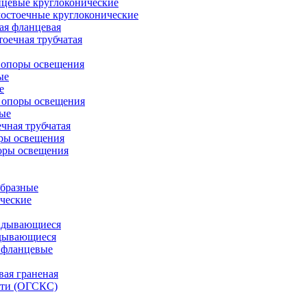
цевые круглоконические
остоечные круглоконические
ая фланцевая
оечная трубчатая
 опоры освещения
ые
е
 опоры освещения
ые
чная трубчатая
ры освещения
оры освещения
бразные
ческие
адывающиеся
дывающиеся
 фланцевые
вая граненая
ети (ОГСКС)