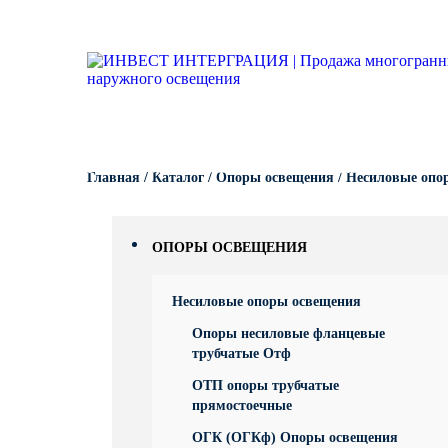
Опоры освещения
Гарантии
Вопрос-ответ
Несиловые опор
Кронштейны для
светильников
Кронштейны для уличного
Силовые опоры 
освещения
Кронштейны для
светильников
Светофорные оп
Закладные детали
Кронштейны для
КАТАЛОГ
ПОРТФОЛИО
ПРОИЗВОДСТВО
Складывающиес
Главная
/
Каталог
/
Опоры освещения
/
Несиловые опо
светильников
МАФ (малые архитектурные
освещения
формы)
Кронштейны для
Опоры контактно
ОПОРЫ ОСВЕЩЕНИЯ
Кронштейны для
Дорожные метал
Несиловые опоры освещения
однорожковые
Опоры несиловые фланцевые
МОГК Молниеотв
трубчатые Отф
ОТП опоры трубчатые
Высокомачтовые
прямостоечные
ОГК (ОГКф) Опоры освещения
Мачты связи