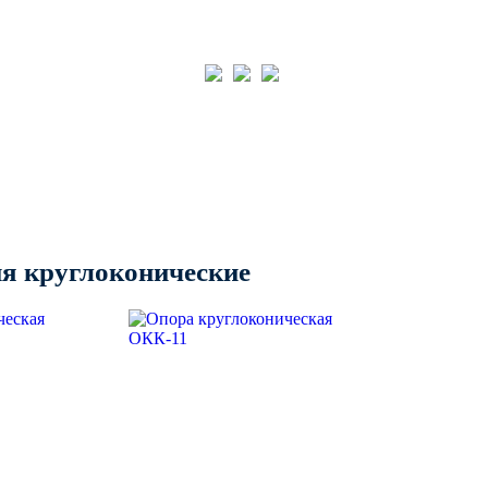
Пн-пт: 08:00-17:00
info@invest-
+7 (843) 203-
integ.ru
24-71
Заказать звонок
СТИ
О КОМПАНИИ
СТАТЬИ
КОНТАКТЫ
я круглоконические