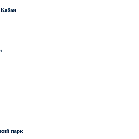
 Кабан
н
кий парк