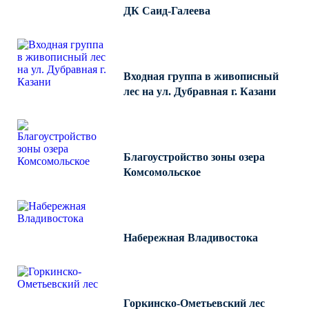
ДК Саид-Галеева
КРОНШТЕЙНЫ ДЛЯ УЛИЧНОГО
ОСВЕЩЕНИЯ
Входная группа в живописный
Кронштейны для консольных
лес на ул. Дубравная г. Казани
светильников
Кронштейн консольный для 2
светильников
Благоустройство зоны озера
Кронштейны для подвесных
светильников
Комсомольское
Кронштейны для торшерных
светильников
Кронштейны для прожекторов
Набережная Владивостока
Кронштейны для опор однорожковые
ЗАКЛАДНЫЕ ДЕТАЛИ
Горкинско-Ометьевский лес