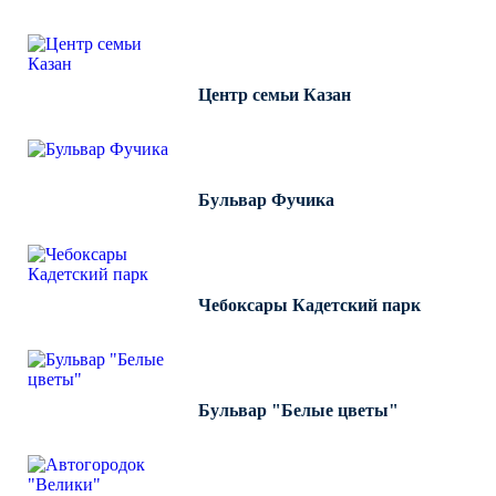
Светофорные опоры
ОСФГ Светофорные граненые
стойки
Центр семьи Казан
ОГСГ Опоры граненые
светофорные г-образные
ОСФК Светофорные стойки
Бульвар Фучика
круглоконические
Складывающиеся опоры освещения
ОГКС Опоры граненые конические
складывающиеся
Чебоксары Кадетский парк
ОККС Опоры круглые конические
складывающиеся
ПФГ Опоры граненые
Бульвар "Белые цветы"
складывающиеся фланцевые
Опоры контактной сети