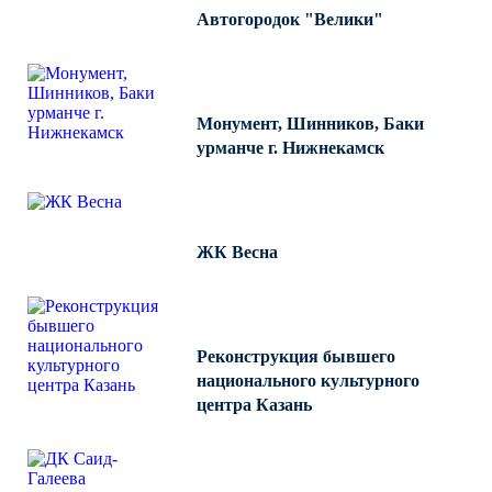
ТФГ Опора для контактной сети
Автогородок "Велики"
фланцевая граненая
Опоры граненые силовые
контактной сети (ОГСКС)
Дорожные металлические рамы
Монумент, Шинников, Баки
урманче г. Нижнекамск
МОГК Молниеотводы гранёные
Высокомачтовые опоры
ВМОН Высокомачтовые опоры со
стационарной короной
ЖК Весна
ВМО Высокомачтовые опоры с
мобильной короной
Мачты связи
Реконструкция бывшего
национального культурного
РМГ Радиомачты. Опоры сотовoй
центра Казань
связи
ОДН Радиомачты. Опоры двойного
назначения