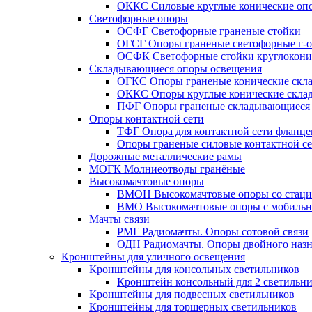
ОККС Силовые круглые конические оп
Светофорные опоры
ОСФГ Светофорные граненые стойки
ОГСГ Опоры граненые светофорные г-о
ОСФК Светофорные стойки круглокони
Складывающиеся опоры освещения
ОГКС Опоры граненые конические скл
ОККС Опоры круглые конические скла
ПФГ Опоры граненые складывающиеся
Опоры контактной сети
ТФГ Опора для контактной сети фланце
Опоры граненые силовые контактной с
Дорожные металлические рамы
МОГК Молниеотводы гранёные
Высокомачтовые опоры
ВМОН Высокомачтовые опоры со стаци
ВМО Высокомачтовые опоры с мобильн
Мачты связи
РМГ Радиомачты. Опоры сотовoй связи
ОДН Радиомачты. Опоры двойного назн
Кронштейны для уличного освещения
Кронштейны для консольных светильников
Кронштейн консольный для 2 светильн
Кронштейны для подвесных светильников
Кронштейны для торшерных светильников