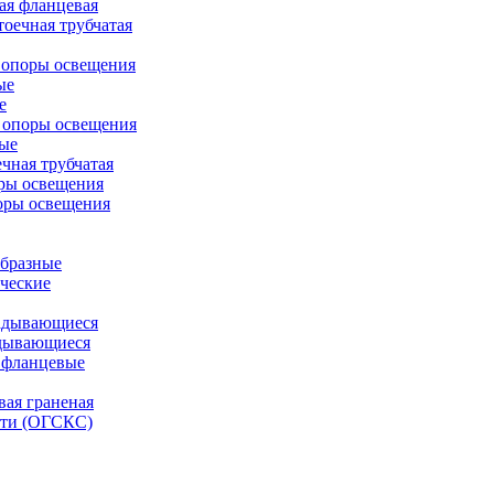
ая фланцевая
оечная трубчатая
 опоры освещения
ые
е
 опоры освещения
ые
чная трубчатая
ры освещения
оры освещения
бразные
ческие
адывающиеся
дывающиеся
 фланцевые
вая граненая
ети (ОГСКС)