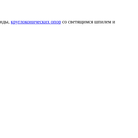
янды,
круглоконических опор
со светящимся шпилем и
ных данных