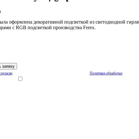
 была оформлена декоративной подсветкой из светодиодной гирл
рами с RGB подсветкой производства Ferex.
согласие
на обработку персональных данных на условиях
Политики обработки
персональ
Я согласен получать рекламные и информационные материалы