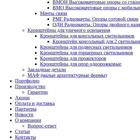
ВМОН Высокомачтовые опоры со стаци
ВМО Высокомачтовые опоры с мобильн
Мачты связи
РМГ Радиомачты. Опоры сотовoй связи
ОДН Радиомачты. Опоры двойного назн
Кронштейны для уличного освещения
Кронштейны для консольных светильников
Кронштейн консольный для 2 светильн
Кронштейны для подвесных светильников
Кронштейны для торшерных светильников
Кронштейны для прожекторов
Кронштейны для опор однорожковые
Закладные детали
МАФ (малые архитектурные формы)
Портфолио
Производство
Гарантии
Акции
Оплата и доставка
Партнеры
Новости
О компании
Вопрос-ответ
Статьи
Контакты