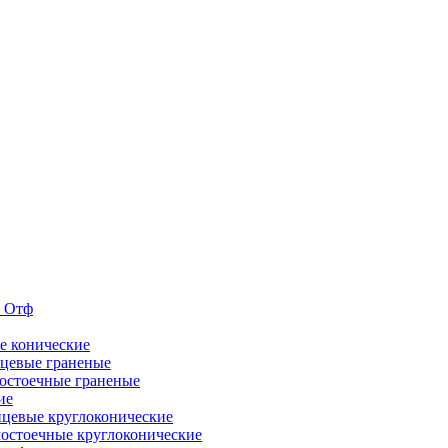
е Отф
е конические
цевые граненые
остоечные граненые
ие
цевые круглоконические
остоечные круглоконические