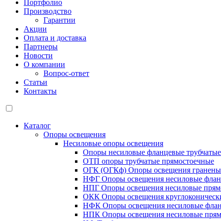
Портфолио
Производство
Гарантии
Акции
Оплата и доставка
Партнеры
Новости
О компании
Вопрос-ответ
Статьи
Контакты
Каталог
Опоры освещения
Несиловые опоры освещения
Опоры несиловые фланцевые трубчаты
ОТП опоры трубчатые прямостоечные
ОГК (ОГКф) Опоры освещения гранены
НФГ Опоры освещения несиловые флан
НПГ Опоры освещения несиловые прям
ОКК Опоры освещения круглоконическ
НФК Опоры освещения несиловые флан
НПК Опоры освещения несиловые прям