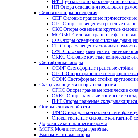
НФ Трубчатая опора освещения несилов
НП Опора освещения несиловая прямост
Силовые опоры освещения
СПГ Силовые граненые прямостоечные
ОГС Опоры освещения граненые силов
ОКС Опоры освещения круглые силовы
МСО ФГ Силовые граненые фланцевые
СФ Опоры освещения силовые фланцев
СП Опора освещения силовая прямостое
СФГ Силовые фланцевые граненые опо
ОККС Силовые круглые конические оп
Светофорные опоры
ОСФГ Светофорные граненые стойки
ОГСГ Опоры граненые светофорные г-о
ОСФК Светофорные стойки круглокони
Складывающиеся опоры освещения
ОГКС Опоры граненые конические скл
ОККС Опоры круглые конические скла
ПФГ Опоры граненые складывающиеся
Опоры контактной сети
ТФГ Опора для контактной сети фланце
Опоры граненые силовые контактной с
Дорожные металлические рамы
МОГК Молниеотводы гранёные
Высокомачтовые опоры