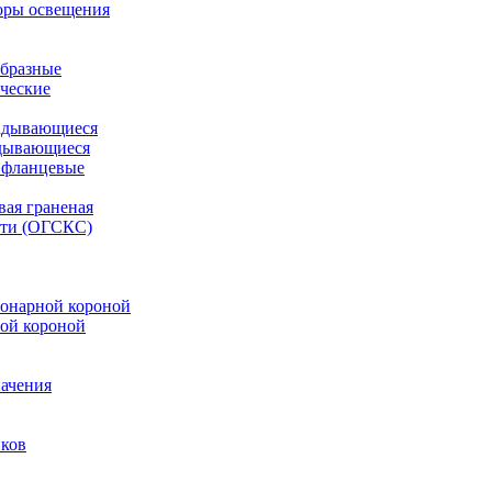
оры освещения
бразные
ческие
адывающиеся
дывающиеся
 фланцевые
вая граненая
ети (ОГСКС)
онарной короной
ой короной
ачения
иков