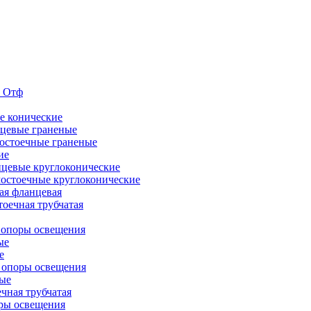
е Отф
е конические
цевые граненые
остоечные граненые
ие
цевые круглоконические
остоечные круглоконические
ая фланцевая
оечная трубчатая
 опоры освещения
ые
е
 опоры освещения
ые
чная трубчатая
ры освещения