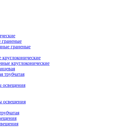
ические
 граненые
чные граненые
 круглоконические
чные круглоконические
анцевая
я трубчатая
ы освещения
ы освещения
трубчатая
вещения
свещения