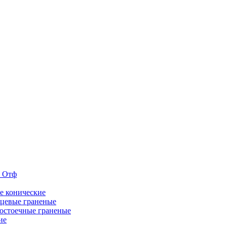
е Отф
е конические
цевые граненые
остоечные граненые
ие