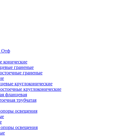
е Отф
е конические
цевые граненые
остоечные граненые
ие
цевые круглоконические
остоечные круглоконические
ая фланцевая
оечная трубчатая
 опоры освещения
ые
е
 опоры освещения
ые