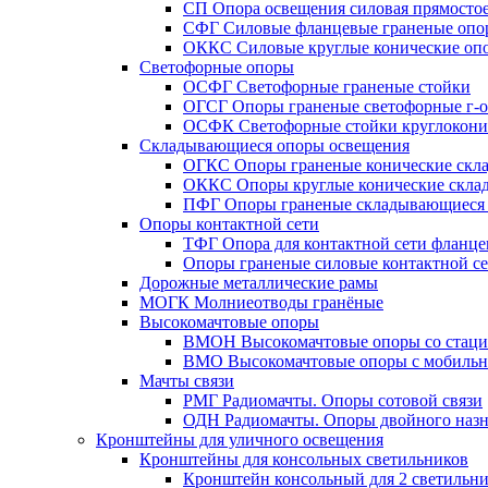
СП Опора освещения силовая прямостое
СФГ Силовые фланцевые граненые опо
ОККС Силовые круглые конические оп
Светофорные опоры
ОСФГ Светофорные граненые стойки
ОГСГ Опоры граненые светофорные г-о
ОСФК Светофорные стойки круглокони
Складывающиеся опоры освещения
ОГКС Опоры граненые конические скл
ОККС Опоры круглые конические скла
ПФГ Опоры граненые складывающиеся
Опоры контактной сети
ТФГ Опора для контактной сети фланце
Опоры граненые силовые контактной с
Дорожные металлические рамы
МОГК Молниеотводы гранёные
Высокомачтовые опоры
ВМОН Высокомачтовые опоры со стаци
ВМО Высокомачтовые опоры с мобильн
Мачты связи
РМГ Радиомачты. Опоры сотовoй связи
ОДН Радиомачты. Опоры двойного назн
Кронштейны для уличного освещения
Кронштейны для консольных светильников
Кронштейн консольный для 2 светильн