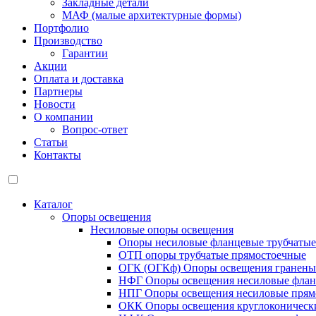
Закладные детали
МАФ (малые архитектурные формы)
Портфолио
Производство
Гарантии
Акции
Оплата и доставка
Партнеры
Новости
О компании
Вопрос-ответ
Статьи
Контакты
Каталог
Опоры освещения
Несиловые опоры освещения
Опоры несиловые фланцевые трубчаты
ОТП опоры трубчатые прямостоечные
ОГК (ОГКф) Опоры освещения гранены
НФГ Опоры освещения несиловые флан
НПГ Опоры освещения несиловые прям
ОКК Опоры освещения круглоконическ