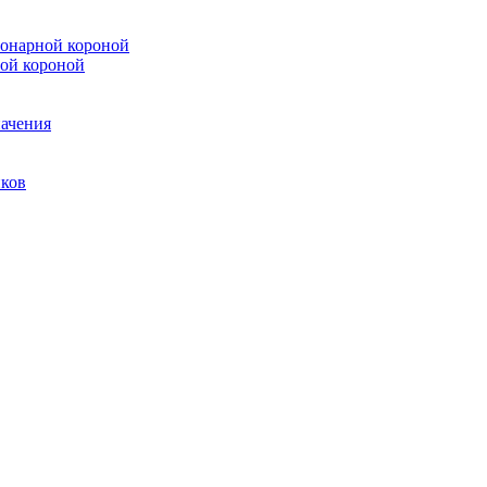
онарной короной
ой короной
ачения
иков