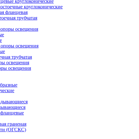
цевые круглоконические
остоечные круглоконические
ая фланцевая
оечная трубчатая
 опоры освещения
ые
е
 опоры освещения
ые
чная трубчатая
ры освещения
оры освещения
бразные
ческие
адывающиеся
дывающиеся
 фланцевые
вая граненая
ети (ОГСКС)