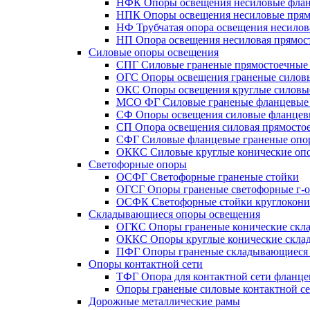
НФК Опоры освещения несиловые флан
НПК Опоры освещения несиловые прям
НФ Трубчатая опора освещения несилов
НП Опора освещения несиловая прямост
Силовые опоры освещения
СПГ Силовые граненые прямостоечные
ОГС Опоры освещения граненые силов
ОКС Опоры освещения круглые силовы
МСО ФГ Силовые граненые фланцевые
СФ Опоры освещения силовые фланцев
СП Опора освещения силовая прямостое
СФГ Силовые фланцевые граненые опо
ОККС Силовые круглые конические оп
Светофорные опоры
ОСФГ Светофорные граненые стойки
ОГСГ Опоры граненые светофорные г-о
ОСФК Светофорные стойки круглокони
Складывающиеся опоры освещения
ОГКС Опоры граненые конические скл
ОККС Опоры круглые конические скла
ПФГ Опоры граненые складывающиеся
Опоры контактной сети
ТФГ Опора для контактной сети фланце
Опоры граненые силовые контактной с
Дорожные металлические рамы