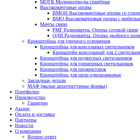
МОГК Молниеотводы гранёные
Высокомачтовые опоры
ВМОН Высокомачтовые опоры со стаци
ВМО Высокомачтовые опоры с мобильн
Мачты связи
РМГ Радиомачты. Опоры сотовoй связи
ОДН Радиомачты. Опоры двойного назн
Кронштейны для уличного освещения
Кронштейны для консольных светильников
Кронштейн консольный для 2 светильн
Кронштейны для подвесных светильников
Кронштейны для торшерных светильников
Кронштейны для прожекторов
Кронштейны для опор однорожковые
Закладные детали
МАФ (малые архитектурные формы)
Портфолио
Производство
Гарантии
Акции
Оплата и доставка
Партнеры
Новости
О компании
Вопрос-ответ