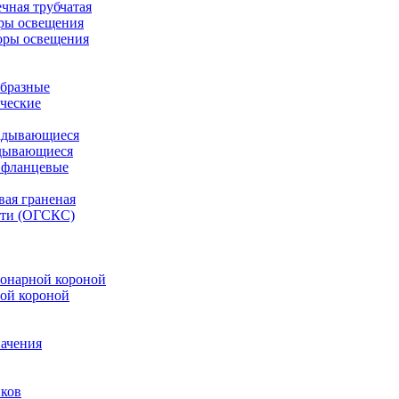
чная трубчатая
ры освещения
оры освещения
бразные
ческие
адывающиеся
дывающиеся
 фланцевые
вая граненая
ети (ОГСКС)
онарной короной
ой короной
ачения
иков