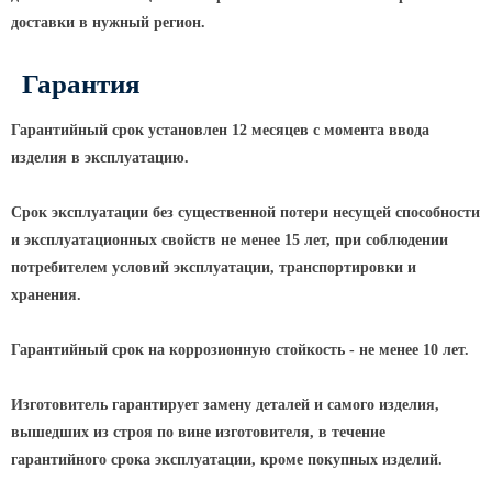
доставки в нужный регион.
КРОНШТЕЙНЫ ДЛЯ УЛИЧНОГО
ОСВЕЩЕНИЯ
Гарантия
Кронштейны для консольных
Гарантийный срок установлен 12 месяцев с момента ввода
светильников
изделия в эксплуатацию.
Кронштейн консольный для 2
Срок эксплуатации без существенной потери несущей способности
светильников
и эксплуатационных свойств не менее 15 лет, при соблюдении
Кронштейны для подвесных
потребителем условий эксплуатации, транспортировки и
светильников
хранения.
Кронштейны для торшерных
светильников
Гарантийный срок на коррозионную стойкость - не менее 10 лет.
Кронштейны для прожекторов
Кронштейны для опор однорожковые
Изготовитель гарантирует замену деталей и самого изделия,
вышедших из строя по вине изготовителя, в течение
ЗАКЛАДНЫЕ ДЕТАЛИ
гарантийного срока эксплуатации, кроме покупных изделий.