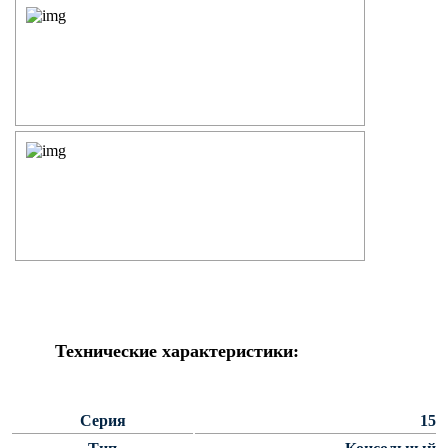
Силовые опоры освещения
СПГ Силовые граненые
прямостоечные опоры освещения
ОГС Опоры освещения граненые
силовые
ОКС Опоры освещения круглые
силовые
МСО ФГ Силовые граненые
фланцевые опоры освещения
СФ Опоры освещения силовые
фланцевые
СП Опора освещения силовая
прямостоечная трубчатая
Технические характеристики:
СФГ Силовые фланцевые
граненые опоры освещения
ОККС Силовые круглые
Серия
15
конические опоры освещения