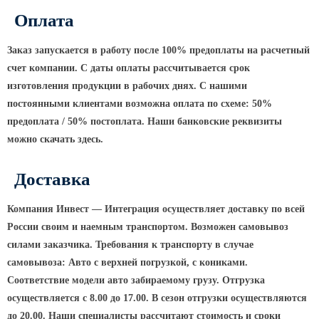
ТФГ Опора для контактной сети
фланцевая граненая
Оплата
Опоры граненые силовые
Заказ запускается в работу после 100% предоплаты на расчетный
контактной сети (ОГСКС)
счет компании. С даты оплаты рассчитывается срок
Дорожные металлические рамы
изготовления продукции в рабочих днях. С нашими
МОГК Молниеотводы гранёные
постоянными клиентами возможна оплата по схеме: 50%
Высокомачтовые опоры
предоплата / 50% постоплата. Наши банковские реквизиты
можно скачать здесь.
ВМОН Высокомачтовые опоры со
стационарной короной
Доставка
ВМО Высокомачтовые опоры с
мобильной короной
Компания Инвест — Интеграция осуществляет доставку по всей
Мачты связи
России своим и наемным транспортом. Возможен самовывоз
силами заказчика. Требования к транспорту в случае
РМГ Радиомачты. Опоры сотовoй
самовывоза: Авто с верхней погрузкой, с кониками.
связи
Соответствие модели авто забираемому грузу. Отгрузка
ОДН Радиомачты. Опоры двойного
осуществляется с 8.00 до 17.00. В сезон отгрузки осуществляются
назначения
до 20.00. Наши специалисты рассчитают стоимость и сроки