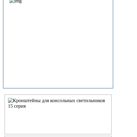
прямостоечные
ОГК (ОГКф) Опоры освещения
граненые конические
НФГ Опоры освещения несиловые
фланцевые граненые
НПГ Опоры освещения несиловые
прямостоечные граненые
ОКК Опоры освещения
круглоконические
НФК Опоры освещения несиловые
фланцевые круглоконические
НПК Опоры освещения несиловые
прямостоечные круглоконические
НФ Трубчатая опора освещения
несиловая фланцевая
НП Опора освещения несиловая
прямостоечная трубчатая