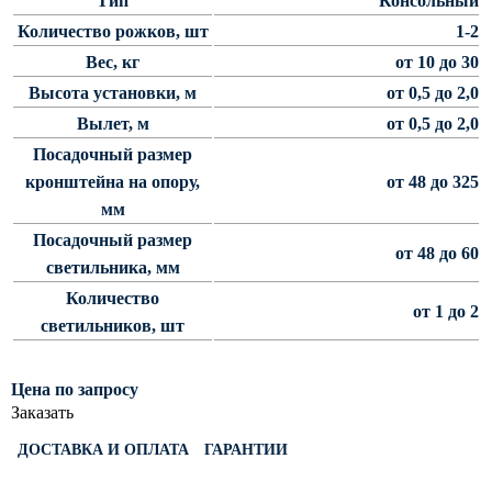
Тип
Консольный
Светофорные опоры
Количество рожков, шт
1-2
Вес, кг
от 10 до 30
ОСФГ Светофорные граненые
стойки
Высота установки, м
от 0,5 до 2,0
ОГСГ Опоры граненые
Вылет, м
от 0,5 до 2,0
светофорные г-образные
Посадочный размер
ОСФК Светофорные стойки
кронштейна на опору,
от 48 до 325
круглоконические
мм
Складывающиеся опоры освещения
Посадочный размер
от 48 до 60
светильника, мм
ОГКС Опоры граненые конические
Количество
складывающиеся
от 1 до 2
светильников, шт
ОККС Опоры круглые конические
складывающиеся
Цена по запросу
ПФГ Опоры граненые
Заказать
складывающиеся фланцевые
Опоры контактной сети
ДОСТАВКА И ОПЛАТА
ГАРАНТИИ